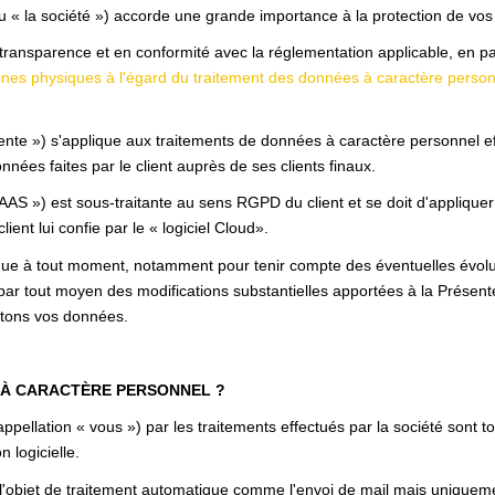
 société ») accorde une grande importance à la protection de vos d
arence et en conformité avec la réglementation applicable, en part
sonnes physiques à l'égard du traitement des données à caractère perso
nte ») s'applique aux traitements de données à caractère personnel effe
nnées faites par le client auprès de ses clients finaux.
SAAS ») est sous-traitante au sens RGPD du client et se doit d'appliquer
client lui confie par le « logiciel Cloud».
ique à tout moment, notamment pour tenir compte des éventuelles évoluti
par tout moyen des modifications substantielles apportées à la Présen
aitons vos données.
 À CARACTÈRE PERSONNEL ?
pellation « vous ») par les traitements effectués par la société sont 
n logicielle.
 l'objet de traitement automatique comme l'envoi de mail mais uniqueme