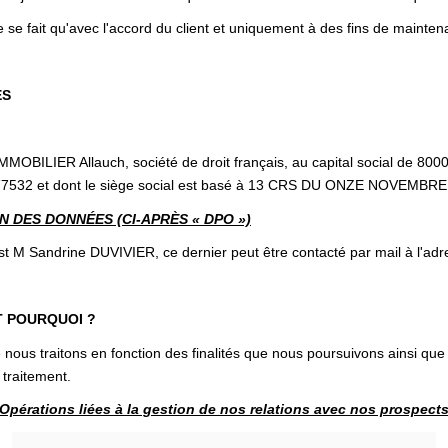
 se fait qu'avec l'accord du client et uniquement à des fins de mainten
ES
LIER Allauch, société de droit français, au capital social de 8000
7532 et dont le siège social est basé à 13 CRS DU ONZE NOVEMBRE 
 DES DONNÉES (CI-APRÈS « DPO »)
andrine DUVIVIER, ce dernier peut être contacté par mail à l'ad
T POURQUOI ?
nous traitons en fonction des finalités que nous poursuivons ainsi que
 traitement.
Opérations liées à la gestion de nos relations avec nos prospect