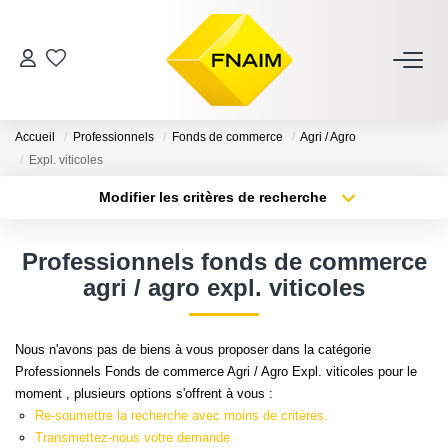
VENTES
Accueil
Professionnels
Fonds de commerce
Agri / Agro
LOCATION
Expl. viticoles
Modifier les critères de recherche
Type de transaction
Localisation
ESTIMATION
Acheter
Localisation
Professionnels fonds de commerce
Type de bien
GESTION
Sélectionnez...
Surface min
agri / agro expl. viticoles
Plus de critères
Budget max
NOS AGENCES
Nous n'avons pas de biens à vous proposer dans la catégorie
Professionnels Fonds de commerce Agri / Agro Expl. viticoles pour le
Créer une alerte
moment , plusieurs options s'offrent à vous :
CONTACT
Re-soumettre la recherche avec moins de critères.
Transmettez-nous votre demande