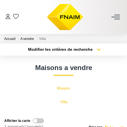
VENTES
Accueil
A vendre
Villa
LOCATION
Modifier les critères de recherche
Type de transaction
Localisation
Acheter
Localisation
ESTIMATION
Maisons a vendre
Type de bien
Sélectionnez...
Surface min
GESTION
Plus de critères
Budget max
Maison
NOS AGENCES
Créer une alerte
Villa
CONTACT
Afficher la carte
2 annonce(s) trouvée(s)