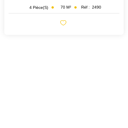
70
M²
Réf :
2490
4
Pièce(s)