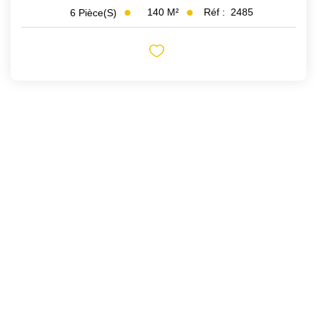
140
M²
Réf :
2485
6
Pièce(s)