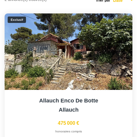
Trier par
Exclusif
Allauch Enco De Botte
Allauch
475 000 €
honoraires compris