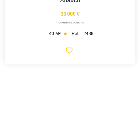
Allauch
33 000 €
honoraires compris
Réf :
2488
40
M²