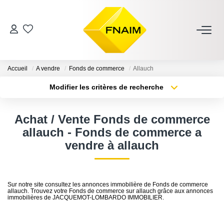
VENTES
Accueil
A vendre
Fonds de commerce
Allauch
LOCATION
Modifier les critères de recherche
Type de transaction
Localisation
Acheter
Localisation
ESTIMATION
Achat / Vente Fonds de commerce
Type de bien
Sélectionnez...
Surface min
allauch - Fonds de commerce a
GESTION
vendre à allauch
Plus de critères
Budget max
NOS AGENCES
Créer une alerte
Sur notre site consultez les annonces immobilière de Fonds de commerce
allauch. Trouvez votre Fonds de commerce sur allauch grâce aux annonces
immobilières de JACQUEMOT-LOMBARDO IMMOBILIER.
CONTACT