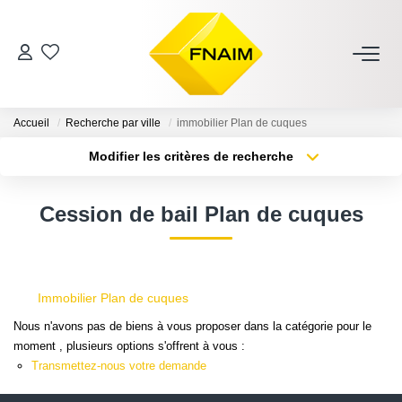
VENTES
Accueil
Recherche par ville
immobilier Plan de cuques
LOCATION
Modifier les critères de recherche
Type de transaction
Localisation
Acheter
Localisation
ESTIMATION
Cession de bail Plan de cuques
Type de bien
Sélectionnez...
Surface min
GESTION
Plus de critères
Budget max
Immobilier Plan de cuques
NOS AGENCES
Créer une alerte
Nous n'avons pas de biens à vous proposer dans la catégorie pour le
moment , plusieurs options s'offrent à vous :
CONTACT
Transmettez-nous votre demande