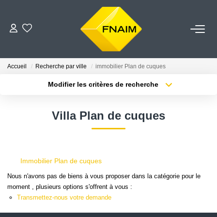
VENTES
Accueil
Recherche par ville
immobilier Plan de cuques
LOCATION
Modifier les critères de recherche
Localisation
Type de transaction
Surface min
ESTIMATION
Villa Plan de cuques
Type de bien
Plus de critères
Budget max
GESTION
Créer une alerte
Immobilier Plan de cuques
NOS AGENCES
Nous n'avons pas de biens à vous proposer dans la catégorie pour le
moment , plusieurs options s'offrent à vous :
CONTACT
Transmettez-nous votre demande